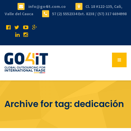
info@go4it.com.co
Cl. 18 #122-135, Cali,
Valle del Cauca
57 (2) 5552334 Ext. 8238 / (57) 317 6694998
Archive for tag: dedicación