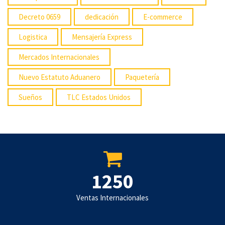
Decreto 0659
dedicación
E-commerce
Logistica
Mensajería Express
Mercados Internacionales
Nuevo Estatuto Aduanero
Paquetería
Sueños
TLC Estados Unidos
1250
Ventas Internacionales