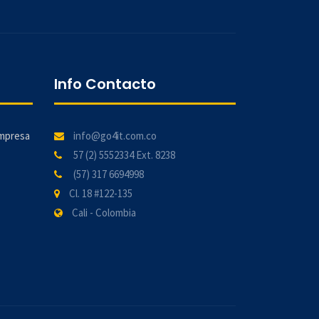
Info Contacto
mpresa
info@go4it.com.co
57 (2) 5552334 Ext. 8238
(57) 317 6694998
Cl. 18 #122-135
Cali - Colombia