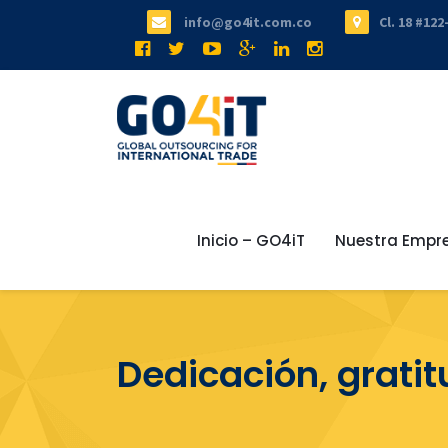
info@go4it.com.co
Cl. 18 #122
Inicio – GO4iT
Nuestra Empr
Dedicación, grati