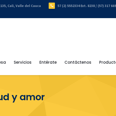
-135, Cali, Valle del Cauca
57 (2) 5552334 Ext. 8238 / (57) 317 66
esa
Servicios
Entérate
Contáctenos
Product
tud y amor