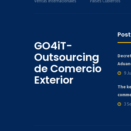
Ventas Internacionales
Países Cubiertos
Post
GO4iT-
Outsourcing
Decret
Aduane
de Comercio
9 Ju
Exterior
The ke
comme
3 S