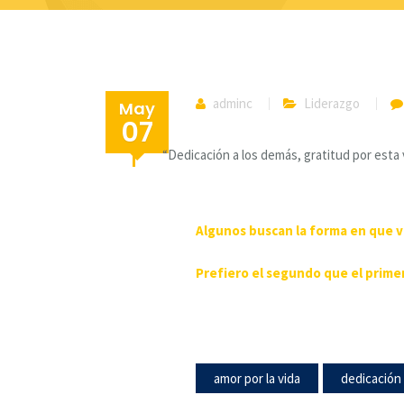
adminc
Liderazgo
May
07
“Dedicación a los demás, gratitud por esta 
Algunos buscan la forma en que va
Prefiero el segundo que el prime
amor por la vida
dedicación