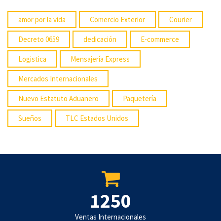
amor por la vida
Comercio Exterior
Courier
Decreto 0659
dedicación
E-commerce
Logistica
Mensajería Express
Mercados Internacionales
Nuevo Estatuto Aduanero
Paquetería
Sueños
TLC Estados Unidos
1250
Ventas Internacionales