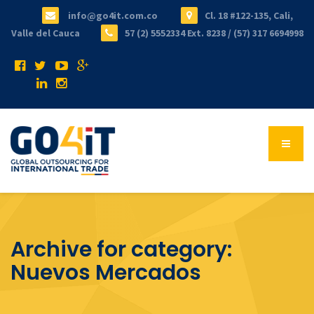
info@go4it.com.co
Cl. 18 #122-135, Cali,
Valle del Cauca
57 (2) 5552334 Ext. 8238 / (57) 317 6694998
Archive for category:
Nuevos Mercados